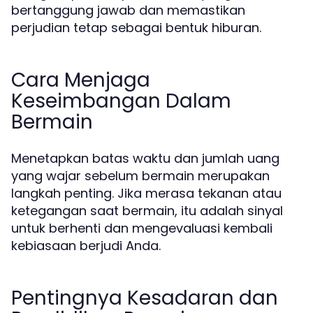
bertanggung jawab dan memastikan
perjudian tetap sebagai bentuk hiburan.
Cara Menjaga
Keseimbangan Dalam
Bermain
Menetapkan batas waktu dan jumlah uang
yang wajar sebelum bermain merupakan
langkah penting. Jika merasa tekanan atau
ketegangan saat bermain, itu adalah sinyal
untuk berhenti dan mengevaluasi kembali
kebiasaan berjudi Anda.
Pentingnya Kesadaran dan