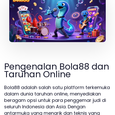
Pengenalan Bola88 dan
Taruhan Online
Bola88 adalah salah satu platform terkemuka
dalam dunia taruhan online, menyediakan
beragam opsi untuk para penggemar judi di
seluruh Indonesia dan Asia. Dengan
antarmuka yang menarik dan teknis yang