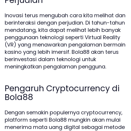
Perjudian
Inovasi terus mengubah cara kita melihat dan
berinteraksi dengan perjudian. Di tahun-tahun
mendatang, kita dapat melihat lebih banyak
penggunaan teknologi seperti Virtual Reality
(VR) yang menawarkan pengalaman bermain
kasino yang lebih imersif. Bola88 akan terus
berinvestasi dalam teknologi untuk
meningkatkan pengalaman pengguna.
Pengaruh Cryptocurrency di
Bola88
Dengan semakin populernya cryptocurrency,
platform seperti Bola88 mungkin akan mulai
menerima mata uang digital sebagai metode