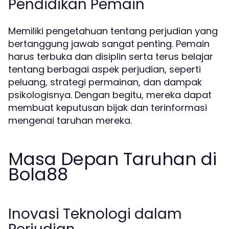
Pendidikan Pemain
Memiliki pengetahuan tentang perjudian yang
bertanggung jawab sangat penting. Pemain
harus terbuka dan disiplin serta terus belajar
tentang berbagai aspek perjudian, seperti
peluang, strategi permainan, dan dampak
psikologisnya. Dengan begitu, mereka dapat
membuat keputusan bijak dan terinformasi
mengenai taruhan mereka.
Masa Depan Taruhan di
Bola88
Inovasi Teknologi dalam